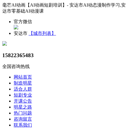
毫芒AI动画【AI动画短剧培训】- 安达市AI动态漫制作学习,安
达市零基础AI动漫课
官方微信
安达市
【城市列表】
15822365483
全国咨询热线
网站首页
制造明星
适合人群
短剧专业
开课公告
明星之路
热门问题
咨询留言
联系我们