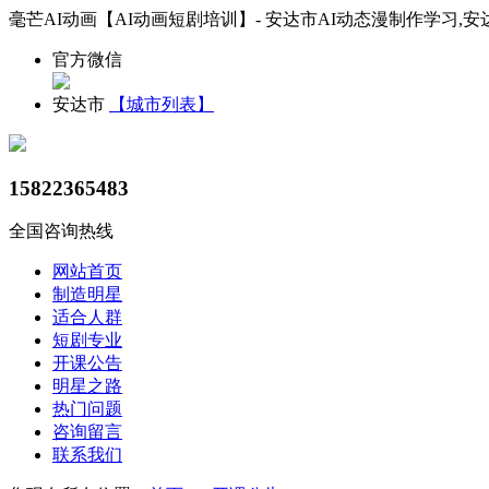
毫芒AI动画【AI动画短剧培训】- 安达市AI动态漫制作学习,安
官方微信
安达市
【城市列表】
15822365483
全国咨询热线
网站首页
制造明星
适合人群
短剧专业
开课公告
明星之路
热门问题
咨询留言
联系我们